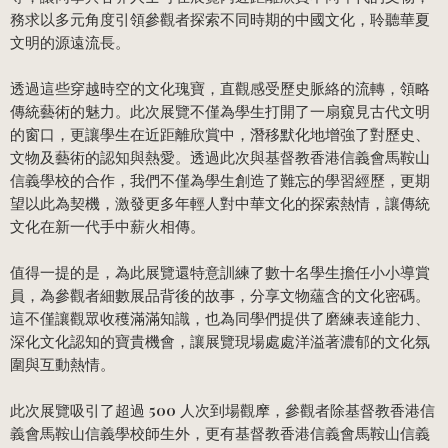
務求以多元角度引領參觀者探索不同時期的中國文化，聆聽華夏
文明的源遠流長。
透過這些穿越時空的文化瑰寶，直觀感受歷史脈絡的流轉，領略
傳統藝術的魅力。此次展覽不僅為學生打開了一扇窺見古代文明
的窗口，更讓學生在近距離欣賞中，潛移默化地增強了對歷史、
文物及藝術的認知與熱愛。透過此次與基督教香港信義會馬鞍山
信義學校的合作，我們不僅為學生創造了難忘的學習經歷，更期
望以此為契機，激發更多年輕人對中華文化的探索熱情，讓傳統
文化在新一代手中薪火相傳。
值得一提的是，為此展覽還特意訓練了數十名學生擔任小小導賞
員，為參觀者細數展品背後的故事，分享文物蘊含的文化密碼。
這不僅讓觀眾收穫滿滿知識，也為同學們提供了磨練表達能力、
深化文化認知的寶貴機會，讓展覽現場處處洋溢著濃郁的文化氛
圍與互動熱情。
此次展覽吸引了超過 500 人次到場觀摩，參觀者除基督教香港信
義會馬鞍山信義學校師生外，更有基督教香港信義會馬鞍山信義