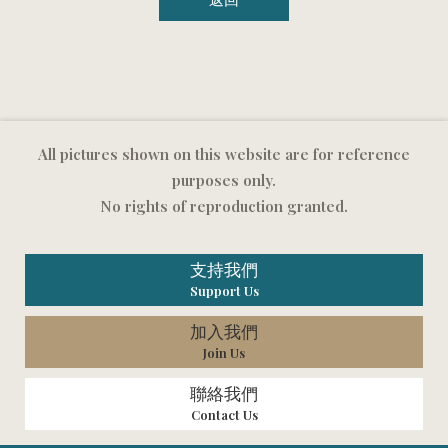
All pictures shown on this website are for reference
purposes only.
No rights of reproduction granted.
支持我們
Support Us
加入我們
Join Us
聯絡我們
Contact Us